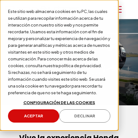
Este sitio web almacena cookies en tu PC, las cuales
se utilizan para recopilar información acerca de tu
interacción con nuestro sitio web y nos permite
recordarte. Usamos esta información con el fin de
mejorar y personalizar tu experiencia de navegación y
para generar analíticas y métricas acerca de nuestros
visitantes en este sitio web y otros medios de
comunicación. Para conocer más acerca de las
cookies, consulta nuestra política de privacidad.
Si rechazas, no se hará seguimiento de tu
información cuando visites este sitio web. Se usará
una sola cookie en tu navegador para recordar tu
preferencia de que no se te haga seguimiento.
CONFIGURACIÓN DE LAS COOKIES
ACEPTAR
DECLINAR
CONCESIONARIO HONDA OFICIAL
Vive la experiencia Honda