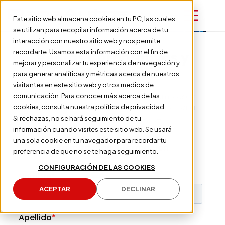
Este sitio web almacena cookies en tu PC, las cuales
se utilizan para recopilar información acerca de tu
interacción con nuestro sitio web y nos permite
recordarte. Usamos esta información con el fin de
Ventas Corporativas y
mejorar y personalizar tu experiencia de navegación y
Flotas Honda
para generar analíticas y métricas acerca de nuestros
visitantes en este sitio web y otros medios de
¿Buscas vehículos Honda para tu empresa?
comunicación. Para conocer más acerca de las
Ingresa tus datos y te contactaremos para
cookies, consulta nuestra política de privacidad.
brindarte el mejor soporte.
Si rechazas, no se hará seguimiento de tu
información cuando visites este sitio web. Se usará
una sola cookie en tu navegador para recordar tu
Solicita más Información
preferencia de que no se te haga seguimiento.
CONFIGURACIÓN DE LAS COOKIES
ACEPTAR
DECLINAR