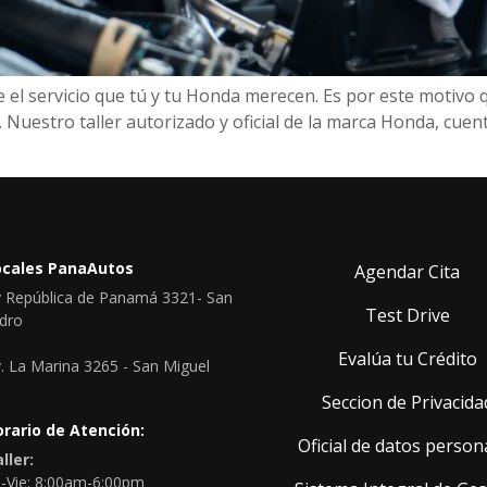
l servicio que tú y tu Honda merecen. Es por este motivo
 Nuestro taller autorizado y oficial de la marca Honda, cuen
ocales PanaAutos
Agendar Cita
 República de Panamá 3321- San
Test Drive
idro
Evalúa tu Crédito
. La Marina 3265 - San Miguel
Seccion de Privacida
rario de Atención:
Oficial de datos person
ller:
-Vie: 8:00am-6:00pm