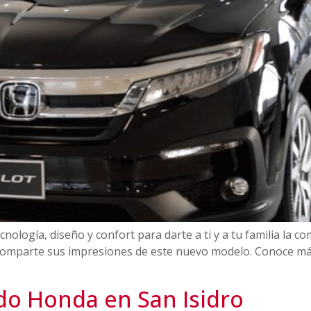
nología, diseño y confort para darte a ti y a tu familia la 
comparte sus impresiones de este nuevo modelo. Conoce más
do Honda en San Isidro