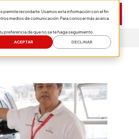
nos permite recordarte. Usamos esta información con el fin
COTIZAR
Evalúa tu Crédito
b y otros medios de comunicación. Para conocer más acerca
 tu preferencia de que no se te haga seguimiento.
orporativo
Nosotros
Blog
KIES
ACEPTAR
DECLINAR