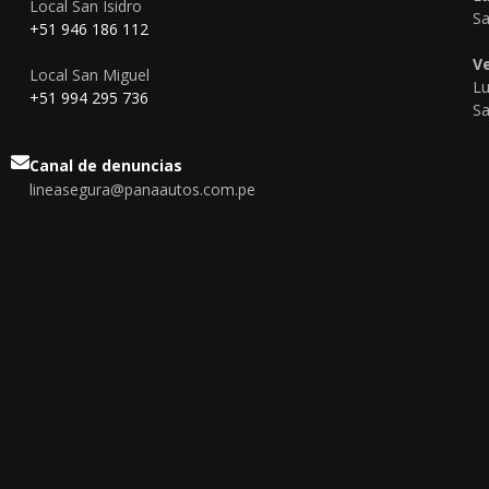
Local San Isidro
Sa
+51 946 186 112
V
Local San Miguel
Lu
‎+51 994 295 736
Sa
Canal de denuncias
lineasegura@panaautos.com.pe