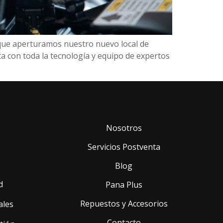
 que aperturamos nuestro nuevo local de
ta con toda la tecnología y equipo de expertos
Nosotros
Servicios Postventa
Blog
d
Pana Plus
Repuestos y Accesorios
ales
Contacto