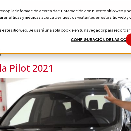
a recopilar información acerca de tu interacción con nuestro sitio web y 
Agendar Cita
Test Drive
ar analíticas y métricas acerca de nuestros visitantes en este sitio we
-8600
s este sitio web. Se usará una sola cookie en tu navegador para recordar
Autos Nuevos
Seminuevos
Postventa
C
CONFIGURACIÓN DE LAS COO
1
a Pilot 2021