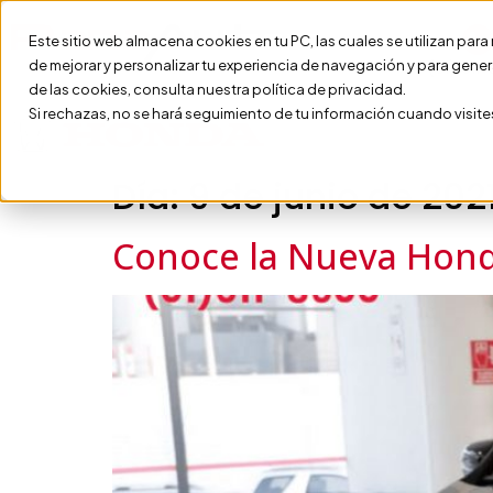
Este sitio web almacena cookies en tu PC, las cuales se utilizan par
de mejorar y personalizar tu experiencia de navegación y para gener
(01) 611
de las cookies, consulta nuestra política de privacidad.
Si rechazas, no se hará seguimiento de tu información cuando visite
Día:
9 de junio de 202
Conoce la Nueva Hond