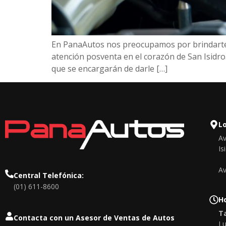
En PanaAutos nos preocupamos por brindarte e
atención posventa en el corazón de San Isidro.
que se encargarán de darle […]
L
Av
Is
Av
Central Telefónica:
(01) 611-8600
Ho
Ta
Contacta con un Asesor de Ventas de Autos
Lu