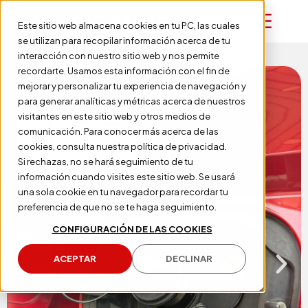
Este sitio web almacena cookies en tu PC, las cuales
se utilizan para recopilar información acerca de tu
Volver Al Catálogo
interacción con nuestro sitio web y nos permite
recordarte. Usamos esta información con el fin de
mejorar y personalizar tu experiencia de navegación y
para generar analíticas y métricas acerca de nuestros
visitantes en este sitio web y otros medios de
comunicación. Para conocer más acerca de las
cookies, consulta nuestra política de privacidad.
Si rechazas, no se hará seguimiento de tu
información cuando visites este sitio web. Se usará
una sola cookie en tu navegador para recordar tu
preferencia de que no se te haga seguimiento.
CONFIGURACIÓN DE LAS COOKIES
ACEPTAR
DECLINAR